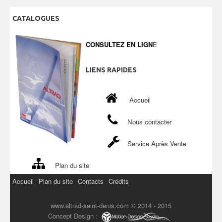
CATALOGUES
CONSULTEZ EN LIGN
E
LIENS
RAPIDES
Accueil
Nous contacter
Service Après Vente
Plan du site
Accueil
Plan du site
Contacts
Crédits
www.altrad-saint-denis.com © 2014 - 2015
Concept Design :