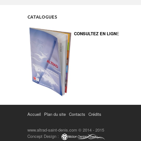
CATALOGUES
CONSULTEZ EN LIGN
E
Accueil
Plan du site
Contacts
Crédits
www.altrad-saint-denis.com © 2014 - 2015
Concept Design :