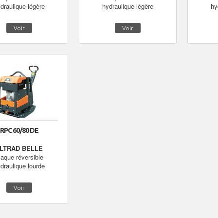
draulique légère
hydraulique légère
hy
Voir
Voir
RPC 60/80 DE
LTRAD BELLE
laque réversible
draulique lourde
Voir