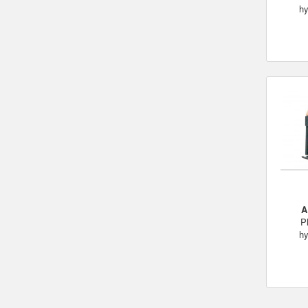
hy
A
P
hy