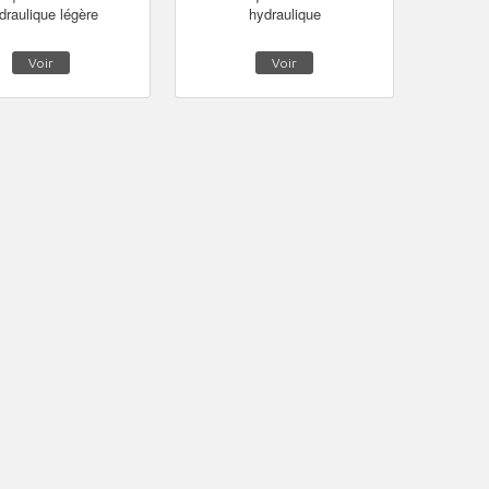
draulique légère
hydraulique
Voir
Voir