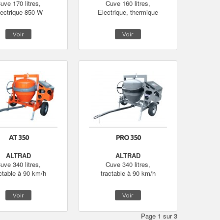
uve 170 litres,
Cuve 160 litres,
lectrique 850 W
Electrique, thermique
Voir
Voir
AT 350
PRO 350
ALTRAD
ALTRAD
uve 340 litres,
Cuve 340 litres,
ctable à 90 km/h
tractable à 90 km/h
Voir
Voir
Page 1 sur 3