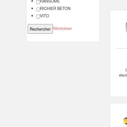
RANSOME
RICHIER BETON
VITO
Réinitialiser
C
élec