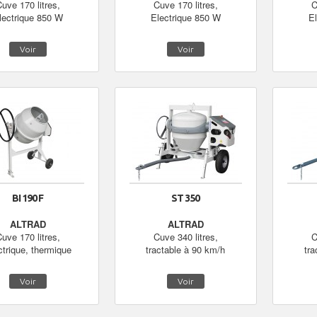
uve 170 litres,
Cuve 170 litres,
C
lectrique 850 W
Electrique 850 W
E
Voir
Voir
BI 190 F
ST 350
ALTRAD
ALTRAD
uve 170 litres,
Cuve 340 litres,
C
ctrique, thermique
tractable à 90 km/h
tra
Voir
Voir