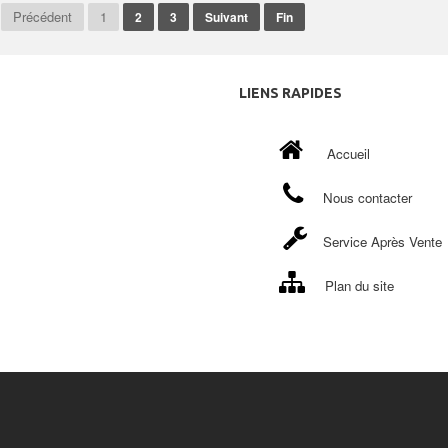
Précédent
1
2
3
Suivant
Fin
LIENS
RAPIDES
Accueil
Nous contacter
Service Après Vente
Plan du site