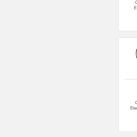
C
E
C
Ele