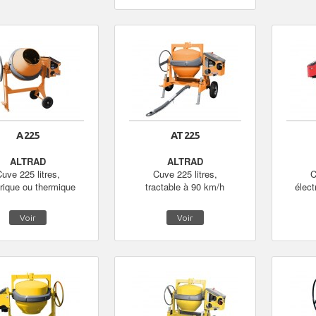
A 225
AT 225
ALTRAD
ALTRAD
uve 225 litres,
Cuve 225 litres,
C
trique ou thermique
tractable à 90 km/h
élect
Voir
Voir