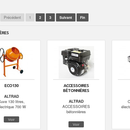
Précédent
1
2
3
Suivant
Fin
ÈRES
ECO130
ACCESSOIRES
BÉTONNIÈRES
ALTRAD
ALTRAD
uve 130 litres,
C
ACCESSOIRES
lectrique 700 W
élect
bétonnières
Voir
Voir