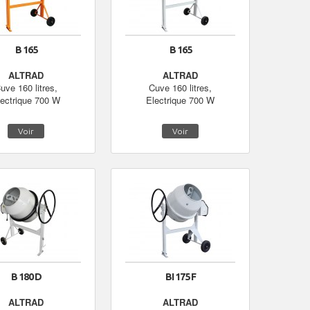
B 165
B 165
ALTRAD
ALTRAD
uve 160 litres,
Cuve 160 litres,
lectrique 700 W
Electrique 700 W
Voir
Voir
B 180 D
BI 175 F
ALTRAD
ALTRAD