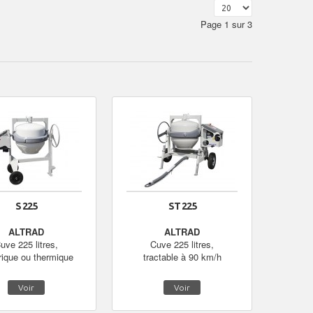
Page 1 sur 3
S 225
ST 225
ALTRAD
ALTRAD
uve 225 litres,
Cuve 225 litres,
rique ou thermique
tractable à 90 km/h
Voir
Voir