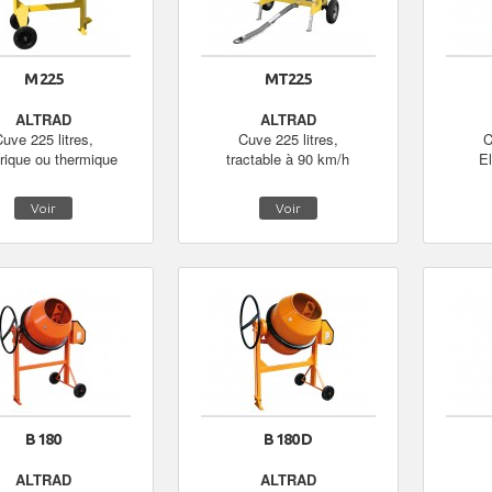
M 225
MT225
ALTRAD
ALTRAD
uve 225 litres,
Cuve 225 litres,
C
trique ou thermique
tractable à 90 km/h
E
Voir
Voir
B 180
B 180 D
ALTRAD
ALTRAD