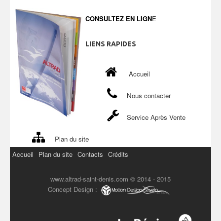
CONSULTEZ EN LIGN
E
LIENS
RAPIDES
Accueil
Nous contacter
Service Après Vente
Plan du site
Accueil
Plan du site
Contacts
Crédits
www.altrad-saint-denis.com © 2014 - 2015
Concept Design :