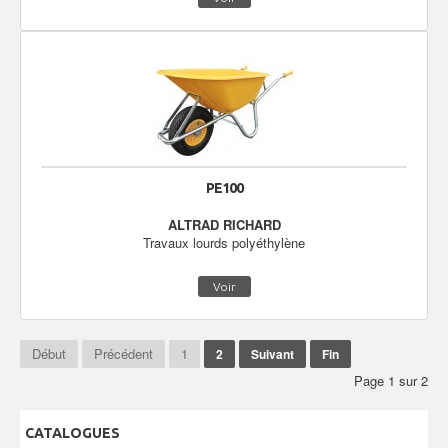
PE100
ALTRAD RICHARD
Travaux lourds polyéthylène
Voir
Début
Précédent
1
2
Suivant
Fin
Page 1 sur 2
CATALOGUES