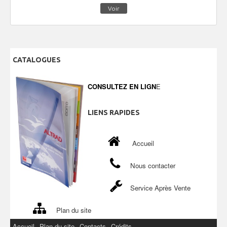
Voir
CATALOGUES
CONSULTEZ EN LIGN
E
LIENS
RAPIDES
Accueil
Nous contacter
Service Après Vente
Plan du site
Accueil
Plan du site
Contacts
Crédits