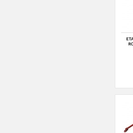
ETA
RO