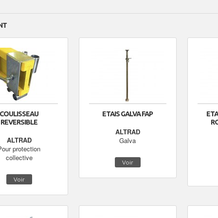
NT
COULISSEAU
ETAIS GALVA FAP
ETA
REVERSIBLE
R
ALTRAD
ALTRAD
Galva
Pour protection
collective
Voir
Voir