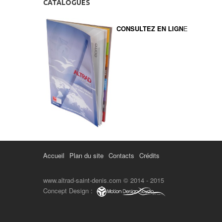
CATALOGUES
CONSULTEZ EN LIGN
E
Accueil
Plan du site
Contacts
Crédits
www.altrad-saint-denis.com © 2014 - 2015
Concept Design :