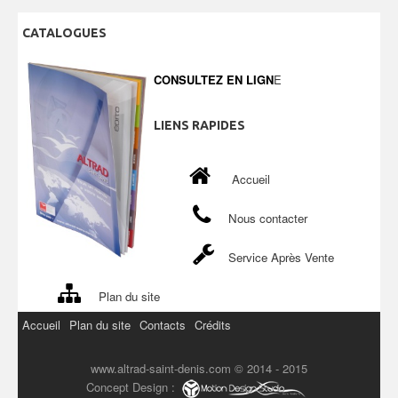
CATALOGUES
CONSULTEZ EN LIGN
E
LIENS
RAPIDES
Accueil
Nous contacter
Service Après Vente
Plan du site
Accueil
Plan du site
Contacts
Crédits
www.altrad-saint-denis.com © 2014 - 2015
Concept Design :