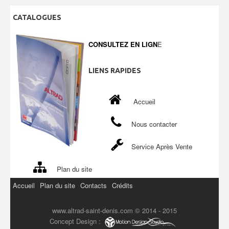
CATALOGUES
CONSULTEZ EN LIGN
E
LIENS
RAPIDES
Accueil
Nous contacter
Service Après Vente
Plan du site
Accueil
Plan du site
Contacts
Crédits
www.altrad-saint-denis.com © 2014 - 2015
Concept Design :