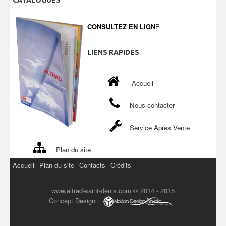
CONSULTEZ EN LIGN
E
LIENS
RAPIDES
Accueil
Nous contacter
Service Après Vente
Plan du site
Accueil
Plan du site
Contacts
Crédits
www.altrad-saint-denis.com © 2014 - 2015
Concept Design :